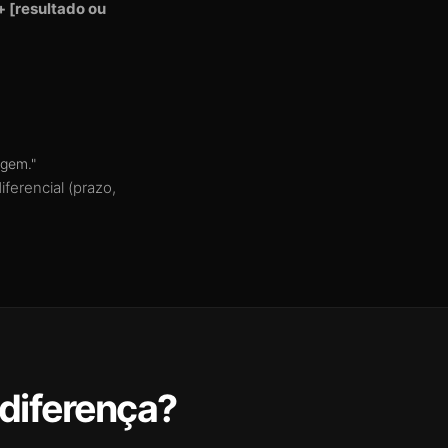
+ [resultado ou
gem."
ferencial (prazo,
diferença?