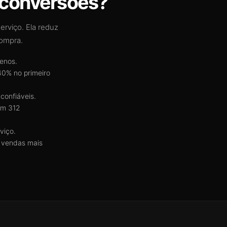
 conversões?
erviço. Ela reduz
compra.
enos.
0% no primeiro
 confiáveis.
om 312
viço.
e vendas mais