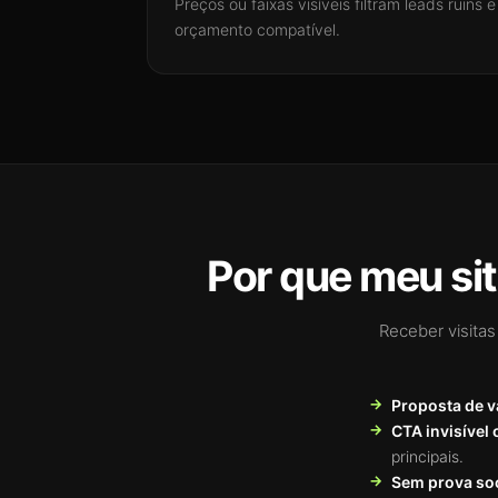
Preços ou faixas visíveis filtram leads ruin
orçamento compatível.
Por que meu si
Receber visitas
Proposta de v
CTA invisível 
principais.
Sem prova soc