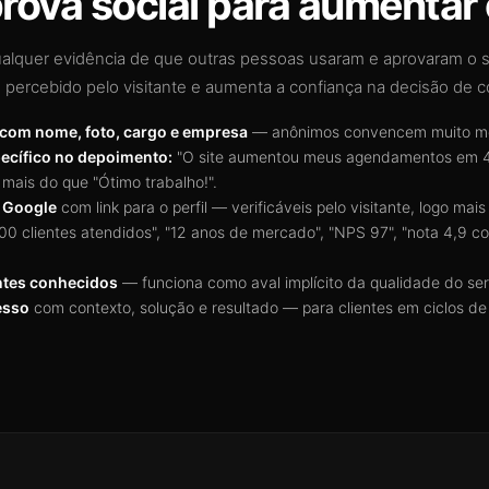
rova social para aumentar
ualquer evidência de que outras pessoas usaram e aprovaram o s
o percebido pelo visitante e aumenta a confiança na decisão de 
com nome, foto, cargo e empresa
— anônimos convencem muito m
ecífico no depoimento:
"O site aumentou meus agendamentos em 4
mais do que "Ótimo trabalho!".
o Google
com link para o perfil — verificáveis pelo visitante, logo mais
0 clientes atendidos", "12 anos de mercado", "NPS 97", "nota 4,9 c
ntes conhecidos
— funciona como aval implícito da qualidade do ser
esso
com contexto, solução e resultado — para clientes em ciclos d