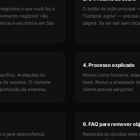
 segundos o que você faz e
O botão de ação principal —
formando negócios" não
"Comprar agora" — precisa a
línicas e escritórios em São
página. Se ele sair sem clic
4. Processo explicado
ecífico. Avaliações do
Mostre como funciona: etapa
 de sucesso. O visitante
fazer. Reduz a ansiedade d
opromocão da empresa.
cliente precise perguntar.
6. FAQ para remover ob
s e gera desconfiança.
Responda as dúvidas mais c