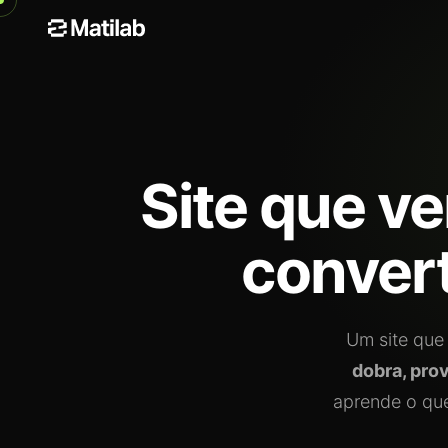
Site que ve
convert
Um site qu
dobra, prov
aprende o que