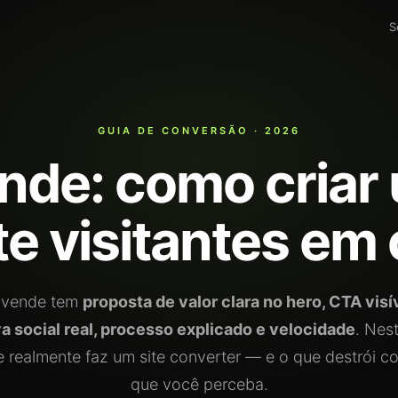
S
GUIA DE CONVERSÃO · 2026
nde: como criar
e visitantes em 
e vende tem
proposta de valor clara no hero, CTA visí
a social real, processo explicado e velocidade
. Nes
 realmente faz um site converter — e o que destrói 
que você perceba.