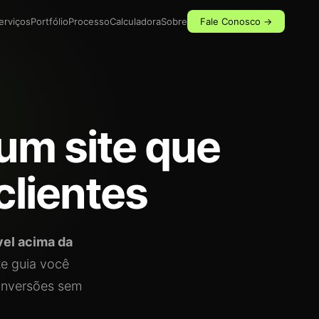
erviços
Portfólio
Processo
Calculadora
Sobre
Fale Conosco →
 um site que
clientes
vel acima da
te guia você
conversões sem