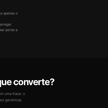
ça apenas o
arregar.
lar perde a
que converte?
 em uma frase: o
ses genéricas.