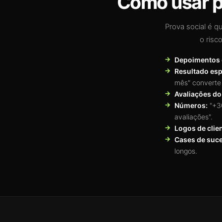
Como usar p
Prova social é q
o risc
Depoimentos 
Resultado esp
mês" converte 
Avaliações d
Números:
"+30
avaliações".
Logos de clie
Cases de suc
longos.