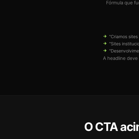
Fórmula que fu
"Criamos sites
"Sites instituc
"Desenvolvime
A headline deve 
O CTA aci