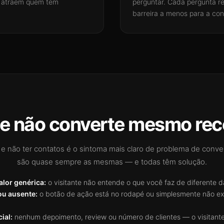
s e atraem quem tem
perguntar. Cada pergunta 
barreira a menos para a co
te não converte mesmo rec
 e não ter contatos é o sintoma mais claro de problema de conv
são quase sempre as mesmas — e todas têm solução.
alor genérica:
o visitante não entende o que você faz de diferente d
ou ausente:
o botão de ação está no rodapé ou simplesmente não ex
ial:
nenhum depoimento, review ou número de clientes — o visitan