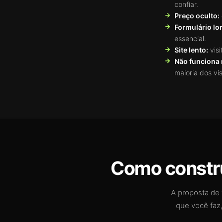
confiar.
Preço oculto:
Formulário lo
essencial.
Site lento:
vis
Não funciona 
maioria dos vis
Como constru
A proposta de v
que você faz,