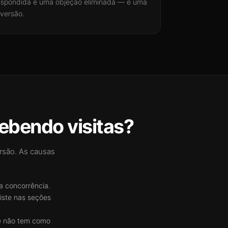
respondida é uma objeção eliminada — e uma
nversão.
ebendo visitas?
ersão. As causas
a concorrência.
iste nas seções
te não tem como