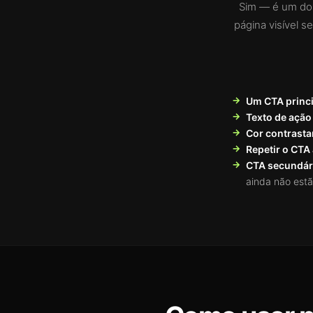
Sim — é um dos
página visível s
Um CTA princi
Texto de ação
Cor contrasta
Repetir o CTA
CTA secundár
ainda não estã