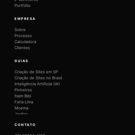
Portfólio
EMPRESA
Sobre
Processo
Calculadora
Clientes
GUIAS
Criação de Sites em SP
Criação de Sites no Brasil
Inteligência Artificial (IA)
Pinheiros
Itaim Bibi
Faria Lima
Moema
Jardins
Brooklin
CONTATO
Vila Mariana
Vila Olímpia