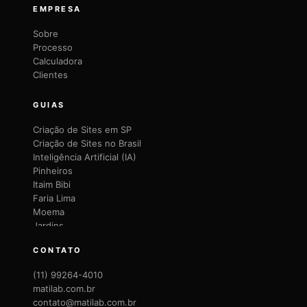
EMPRESA
Sobre
Processo
Calculadora
Clientes
GUIAS
Criação de Sites em SP
Criação de Sites no Brasil
Inteligência Artificial (IA)
Pinheiros
Itaim Bibi
Faria Lima
Moema
Jardins
Brooklin
CONTATO
Vila Mariana
Vila Olímpia
(11) 99264-4010
Santana
matilab.com.br
Lapa
contato@matilab.com.br