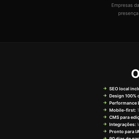
Empresas da
presença d
O
SEO local incl
Design 100% 
Performance 
Mobile-first:
1
CMS para edi
Integrações:
W
Pronto para I
90 dias de gar