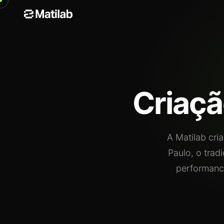
Criaçã
A Matilab cri
Paulo, o trad
performanc