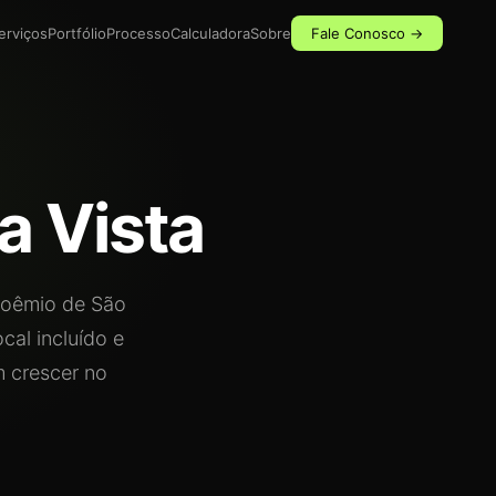
erviços
Portfólio
Processo
Calculadora
Sobre
Fale Conosco →
a Vista
boêmio de São
cal incluído e
 crescer no