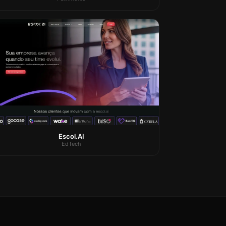
Escol.AI
EdTech