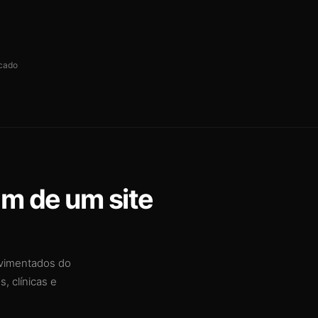
cado
am de um site
movimentados do
, clínicas e