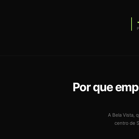
P
Por que empr
A Bela Vista, 
centro de S