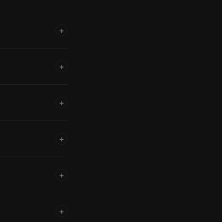
+
+
+
+
+
+