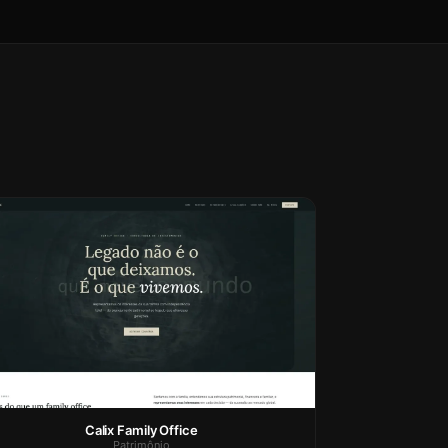
Calix Family Office
Patrimônio