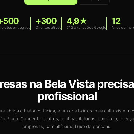
+500
+300
4,9★
12
rojetos entregues
Clientes ativos
312 avaliações Google
Anos de mer
esas na Bela Vista precis
profissional
que abriga o histórico Bixiga, é um dos bairros mais culturais e 
ão Paulo. Concentra teatros, cantinas italianas, comércio, serviços
empresas, com altíssimo fluxo de pessoas.