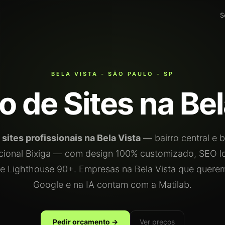
S
BELA VISTA - SÃO PAULO - SP
o de Sites na Bel
a
sites profissionais na Bela Vista
— bairro central e 
icional Bixiga — com design 100% customizado, SEO lo
e Lighthouse 90+. Empresas na Bela Vista que querem
Google e na IA contam com a Matilab.
Pedir orçamento →
Ver preços