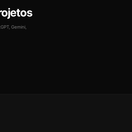
rojetos
tGPT, Gemini,