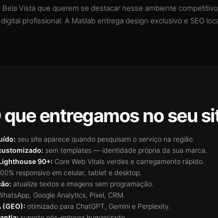
 Bela Vista que querem se destacar nesse ambiente competitivo
igital profissional. A Matilab entrega design exclusivo e SEO loca
 que entregamos no seu si
uído:
seu site aparece quando pesquisam o serviço na região.
customizado:
sem templates — identidade própria da sua marca.
Lighthouse 90+:
Core Web Vitals verdes e carregamento rápido.
00% responsivo em celular, tablet e desktop.
ção:
atualize textos e imagens sem programação.
hatsApp, Google Analytics, Pixel, CRM.
A (GEO):
otimizado para ChatGPT, Gemini e Perplexity.
antia:
suporte pós-entrega humanizado.