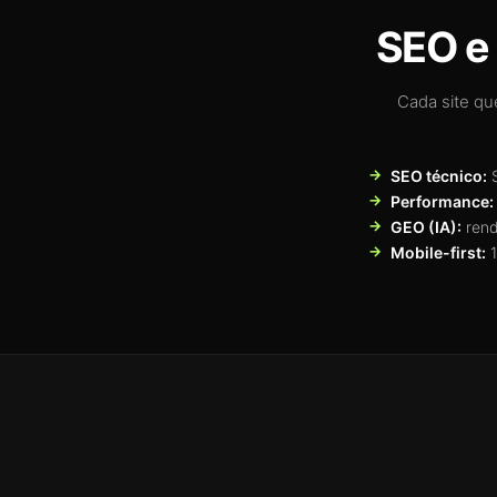
SEO e 
Cada site qu
SEO técnico:
S
Performance:
GEO (IA):
rend
Mobile-first:
1