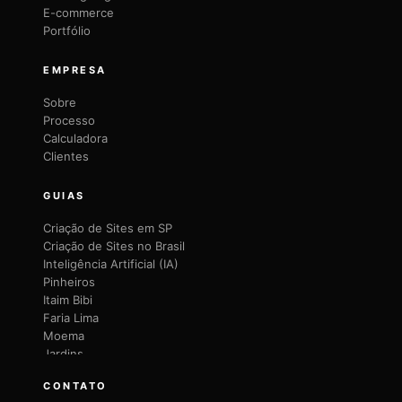
E-commerce
Portfólio
EMPRESA
Sobre
Processo
Calculadora
Clientes
GUIAS
Criação de Sites em SP
Criação de Sites no Brasil
Inteligência Artificial (IA)
Pinheiros
Itaim Bibi
Faria Lima
Moema
Jardins
Brooklin
CONTATO
Vila Mariana