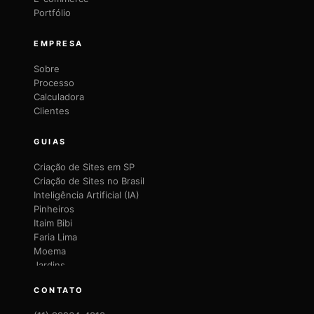
Portfólio
EMPRESA
Sobre
Processo
Calculadora
Clientes
GUIAS
Criação de Sites em SP
Criação de Sites no Brasil
Inteligência Artificial (IA)
Pinheiros
Itaim Bibi
Faria Lima
Moema
Jardins
Brooklin
CONTATO
Vila Mariana
Vila Olímpia