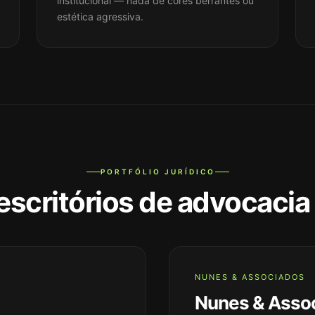
institucional — nada de cores berrantes ou
estética agressiva.
PORTFÓLIO JURÍDICO
escritórios de advocacia
NUNES & ASSOCIADOS
Nunes & Asso