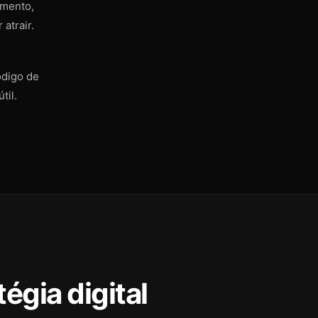
amento,
atrair.
ódigo de
til.
égia digital