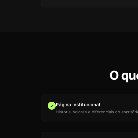
O que
Página institucional
✓
História, valores e diferenciais do escritó