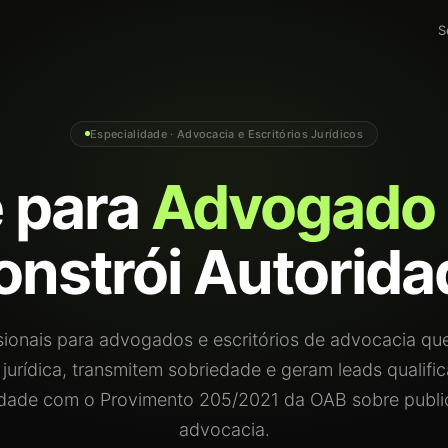
S
Especialidade · Advocacia e Escritórios Jurídicos
e para
Advogado
onstrói Autorida
ssionais para advogados e escritórios de advocacia q
 jurídica, transmitem sobriedade e geram leads qualif
dade com o Provimento 205/2021 da OAB sobre publi
advocacia.