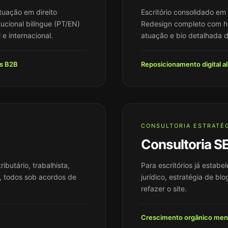
tuação em direito
Escritório consolidado em
itucional bilíngue (PT/EN)
Redesign completo com hi
 e internacional.
atuação e bio detalhada d
os B2B
Reposicionamento digital al
CONSULTORIA ESTRATÉ
Consultoria S
ibutário, trabalhista,
Para escritórios já estab
r, todos sob acordos de
jurídico, estratégia de b
refazer o site.
Crescimento orgânico men