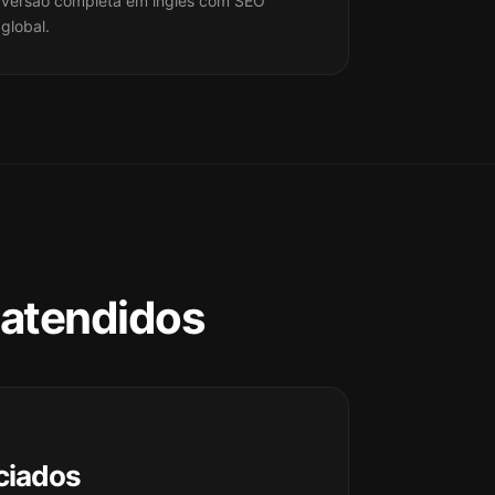
versão completa em inglês com SEO
global.
 atendidos
ciados