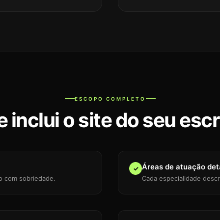
ESCOPO COMPLETO
 inclui o site do seu escr
Áreas de atuação det
✓
rio com sobriedade.
Cada especialidade descr