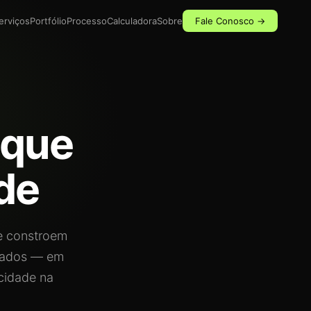
erviços
Portfólio
Processo
Calculadora
Sobre
Fale Conosco →
que
de
ue constroem
icados — em
cidade na