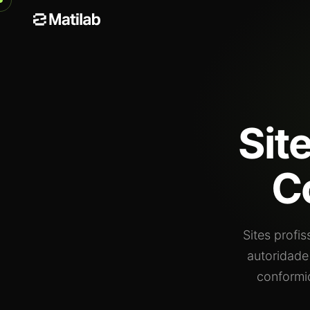
Sit
C
Sites profi
autoridade
conformi