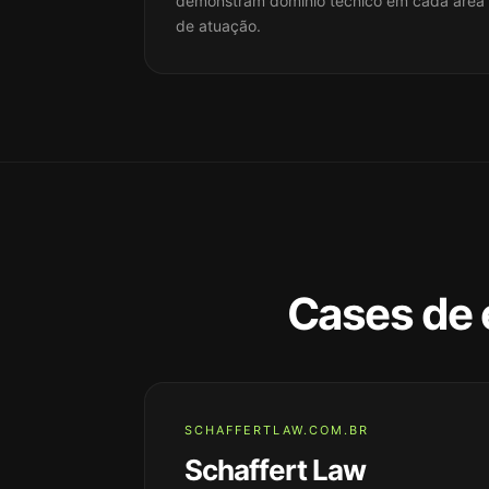
demonstram domínio técnico em cada área
de atuação.
Cases de 
SCHAFFERTLAW.COM.BR
Schaffert Law