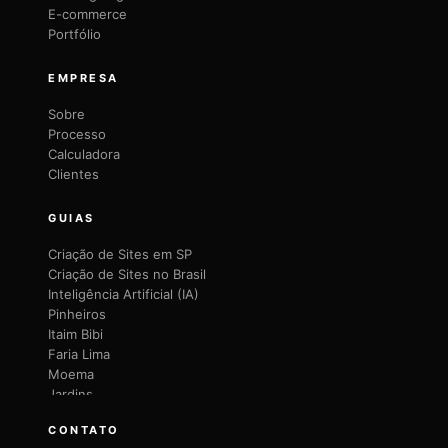
E-commerce
Portfólio
EMPRESA
Sobre
Processo
Calculadora
Clientes
GUIAS
Criação de Sites em SP
Criação de Sites no Brasil
Inteligência Artificial (IA)
Pinheiros
Itaim Bibi
Faria Lima
Moema
Jardins
Brooklin
CONTATO
Vila Mariana