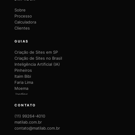
Sobre
Processo
Calculadora
Clientes
GUIAS
Criação de Sites em SP
Criação de Sites no Brasil
Inteligência Artificial (IA)
Pinheiros
Itaim Bibi
Faria Lima
Moema
Jardins
Brooklin
CONTATO
Vila Mariana
Vila Olímpia
(11) 99264-4010
Santana
matilab.com.br
Lapa
contato@matilab.com.br
Perdizes