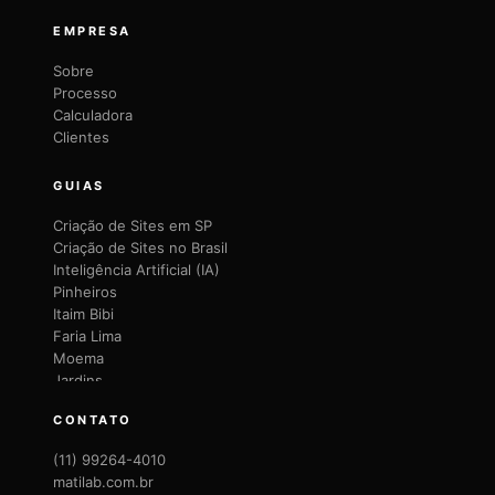
EMPRESA
Sobre
Processo
Calculadora
Clientes
GUIAS
Criação de Sites em SP
Criação de Sites no Brasil
Inteligência Artificial (IA)
Pinheiros
Itaim Bibi
Faria Lima
Moema
Jardins
Brooklin
CONTATO
Vila Mariana
Vila Olímpia
(11) 99264-4010
Santana
matilab.com.br
Lapa