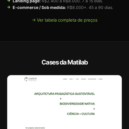
Landing page:
R$2.400 a R$8.000. 7 a 15 dias.
E-commerce / Sob medida:
R$8.000+. 45 a 90 dias.
→ Ver tabela completa de preços
Cases da Matilab