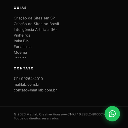
GUIAS
Criação de Sites em SP
Criação de Sites no Brasil
Inteligência Artificial (IA)
Pinheiros
Itaim Bibi
Faria Lima
Moema
Jardins
Brooklin
CONTATO
Vila Mariana
Vila Olímpia
(11) 99264-4010
Santana
matilab.com.br
Lapa
contato@matilab.com.br
Perdizes
ABC Paulista
Morumbi
Ipiranga
© 2026 Matilab Creative House — CNPJ 40.283.248/0001-21
Santo Amaro
Todos os direitos reservados
Guarulhos
São Bernardo