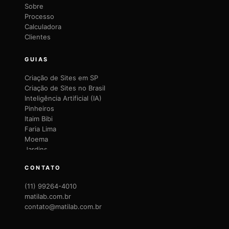
Sobre
Processo
Calculadora
Clientes
GUIAS
Criação de Sites em SP
Criação de Sites no Brasil
Inteligência Artificial (IA)
Pinheiros
Itaim Bibi
Faria Lima
Moema
Jardins
Brooklin
CONTATO
Vila Mariana
Vila Olímpia
(11) 99264-4010
Santana
matilab.com.br
Lapa
contato@matilab.com.br
Perdizes
ABC Paulista