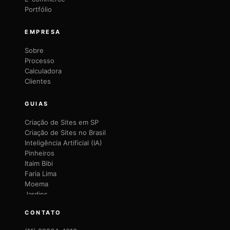
Portfólio
EMPRESA
Sobre
Processo
Calculadora
Clientes
GUIAS
Criação de Sites em SP
Criação de Sites no Brasil
Inteligência Artificial (IA)
Pinheiros
Itaim Bibi
Faria Lima
Moema
Jardins
Brooklin
CONTATO
Vila Mariana
Vila Olímpia