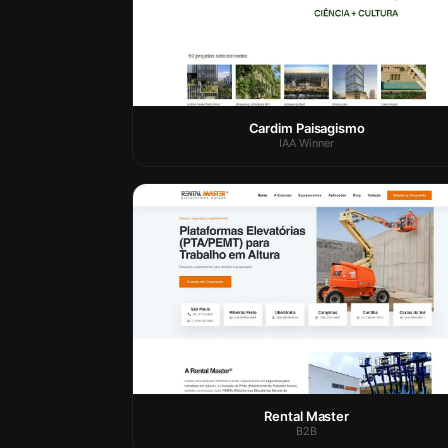
Cardim Paisagismo
IAA Winner
Rental Master
B2B