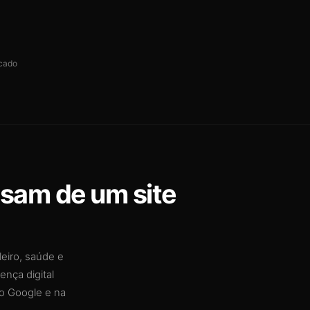
cado
isam de um site
leiro, saúde e
nça digital
o Google e na