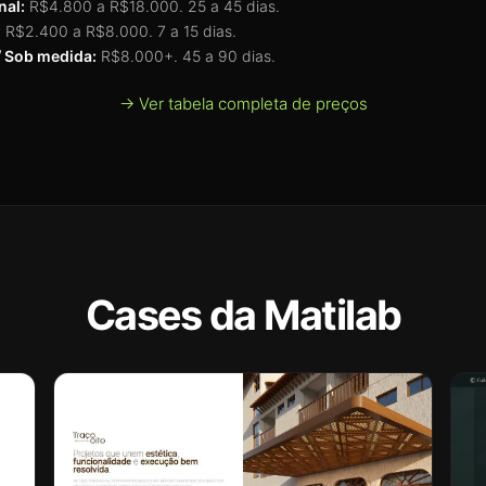
nal:
R$4.800 a R$18.000. 25 a 45 dias.
:
R$2.400 a R$8.000. 7 a 15 dias.
 Sob medida:
R$8.000+. 45 a 90 dias.
→ Ver tabela completa de preços
Cases da Matilab