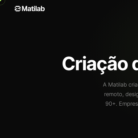
Criação 
A Matilab cri
remoto, desi
90+. Empresa