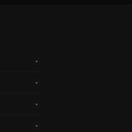
+
+
+
+