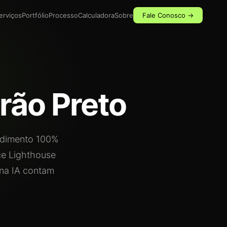
erviços
Portfólio
Processo
Calculadora
Sobre
Fale Conosco →
rão Preto
dimento 100%
ce Lighthouse
 na IA contam