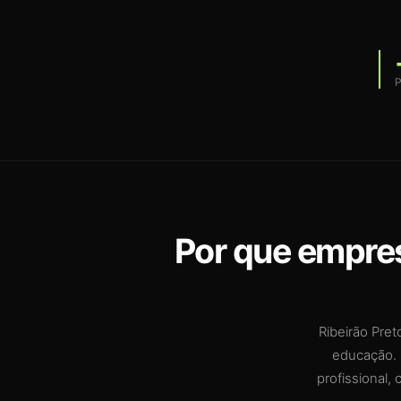
P
Por que empres
Ribeirão Pret
educação. 
profissional