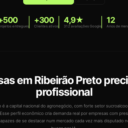
+500
+300
4,9★
12
rojetos entregues
Clientes ativos
312 avaliações Google
Anos de mer
as em Ribeirão Preto prec
profissional
o é a capital nacional do agronegócio, com forte setor sucroalcoo
Esse perfil econômico cria demanda real por empresas com prese
, capazes de se destacar num mercado cada vez mais disputado n