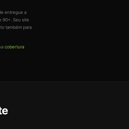
de entregue a
e 90+. Seu site
onto também para
sa
cobertura
te