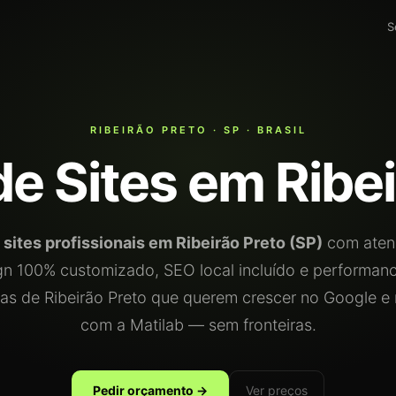
S
RIBEIRÃO PRETO · SP · BRASIL
de Sites em Ribei
a
sites profissionais em Ribeirão Preto (SP)
com aten
gn 100% customizado, SEO local incluído e performan
s de Ribeirão Preto que querem crescer no Google e
com a Matilab — sem fronteiras.
Pedir orçamento →
Ver preços