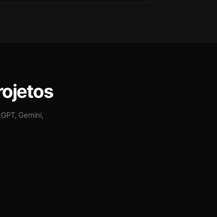
rojetos
tGPT, Gemini,