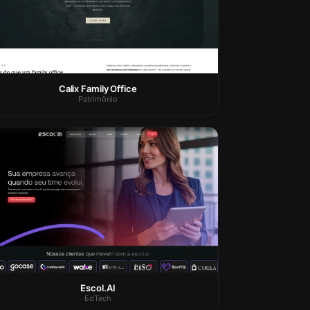
Calix Family Office
Patrimônio
Escol.AI
EdTech