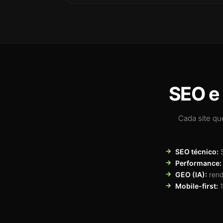
SEO e 
Cada site qu
SEO técnico:
S
Performance:
GEO (IA):
rend
Mobile-first:
1