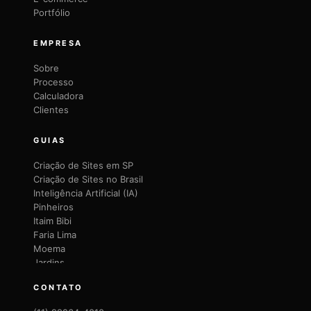
Portfólio
EMPRESA
Sobre
Processo
Calculadora
Clientes
GUIAS
Criação de Sites em SP
Criação de Sites no Brasil
Inteligência Artificial (IA)
Pinheiros
Itaim Bibi
Faria Lima
Moema
Jardins
Brooklin
CONTATO
Vila Mariana
Vila Olímpia