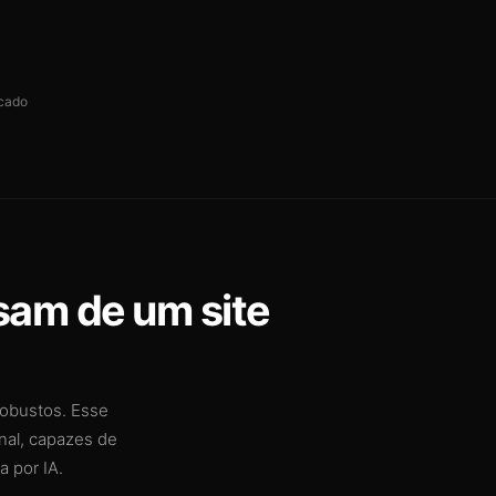
cado
sam de um site
robustos. Esse
nal, capazes de
 por IA.