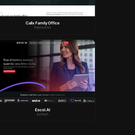
Calix Family Office
Patrimônio
Escol.AI
EdTech