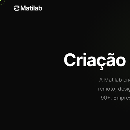
Criação
A Matilab cr
remoto, desi
90+. Empres