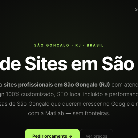
S
SÃO GONÇALO · RJ · BRASIL
 de Sites em São
ia
sites profissionais em São Gonçalo (RJ)
com atend
gn 100% customizado, SEO local incluído e performan
as de São Gonçalo que querem crescer no Google e 
com a Matilab — sem fronteiras.
Pedir orçamento →
Ver preços