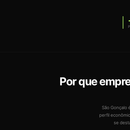
P
Por que empre
São Gonçalo é
perfil econômi
se dest