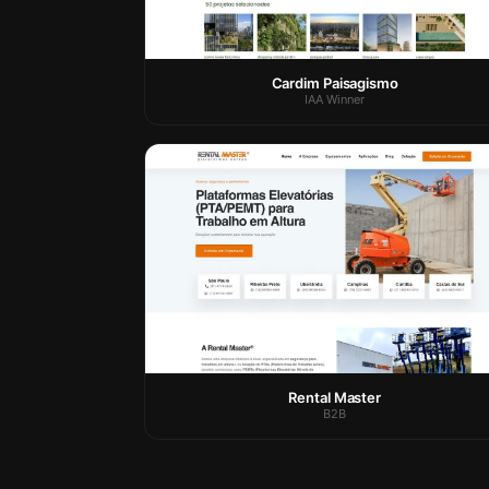
Cardim Paisagismo
IAA Winner
Rental Master
B2B