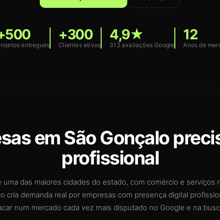
+500
+300
4,9★
12
rojetos entregues
Clientes ativos
312 avaliações Google
Anos de mer
sas em São Gonçalo preci
profissional
 uma das maiores cidades do estado, com comércio e serviços 
co cria demanda real por empresas com presença digital profissio
acar num mercado cada vez mais disputado no Google e na busca