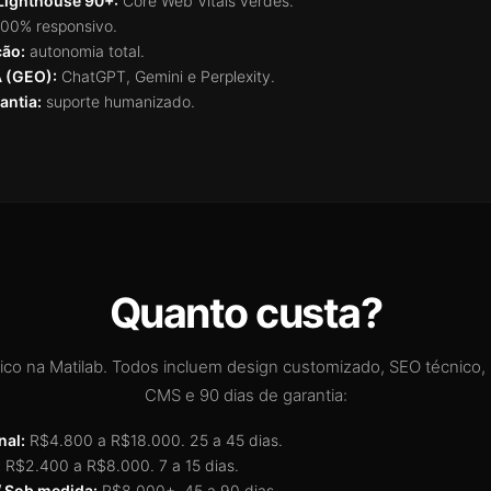
Lighthouse 90+:
Core Web Vitals verdes.
00% responsivo.
ção:
autonomia total.
A (GEO):
ChatGPT, Gemini e Perplexity.
antia:
suporte humanizado.
Quanto custa?
pico na Matilab. Todos incluem design customizado, SEO técnico,
CMS e 90 dias de garantia:
nal:
R$4.800 a R$18.000. 25 a 45 dias.
:
R$2.400 a R$8.000. 7 a 15 dias.
 Sob medida:
R$8.000+. 45 a 90 dias.