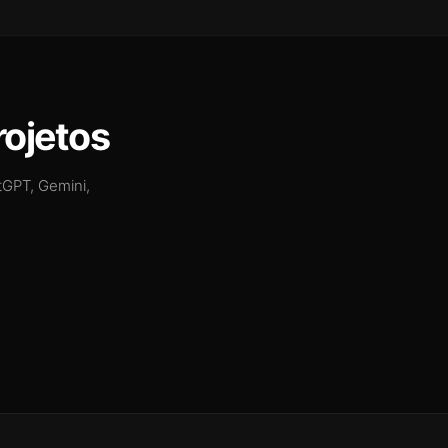
rojetos
tGPT, Gemini,