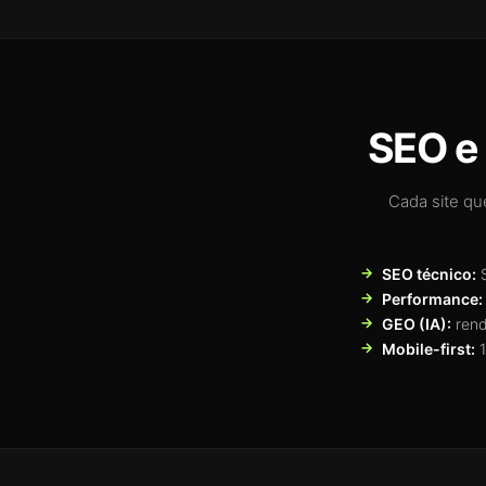
SEO e 
Cada site qu
SEO técnico:
S
Performance:
GEO (IA):
rend
Mobile-first:
1