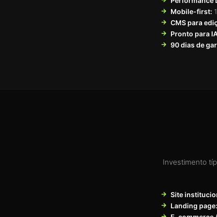
Performance 
Mobile-first:
1
CMS para edi
Pronto para I
90 dias de gar
Investimento tí
Site institucio
Landing page
E-commerce /