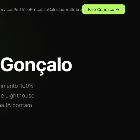
erviços
Portfólio
Processo
Calculadora
Sobre
Fale Conosco →
 Gonçalo
imento 100%
ce Lighthouse
na IA contam