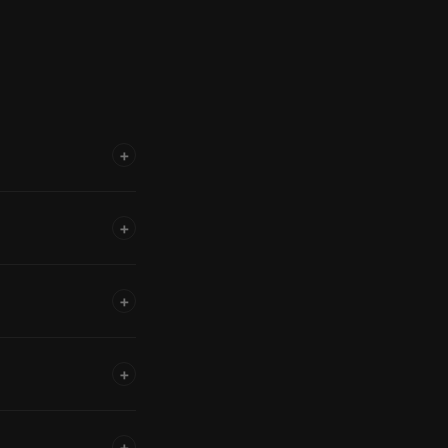
+
+
+
+
+