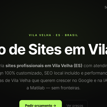
S
VILA VELHA · ES · BRASIL
o de Sites em Vil
ria
sites profissionais em Vila Velha (ES)
com atendi
gn 100% customizado, SEO local incluído e performan
s de Vila Velha que querem crescer no Google e na 
a Matilab — sem fronteiras.
Pedir orçamento →
Ver preços