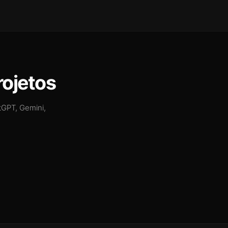
rojetos
tGPT, Gemini,