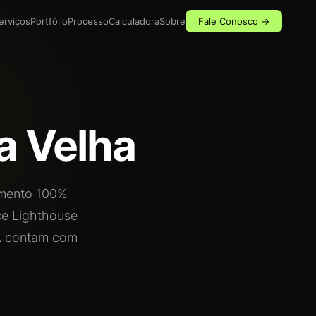
erviços
Portfólio
Processo
Calculadora
Sobre
Fale Conosco →
a Velha
mento 100%
ce Lighthouse
IA contam com