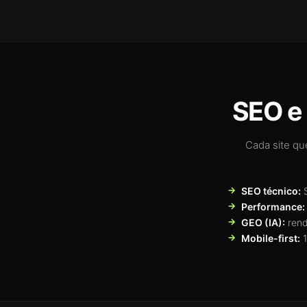
SEO e 
Cada site qu
SEO técnico:
S
Performance:
GEO (IA):
rend
Mobile-first:
1