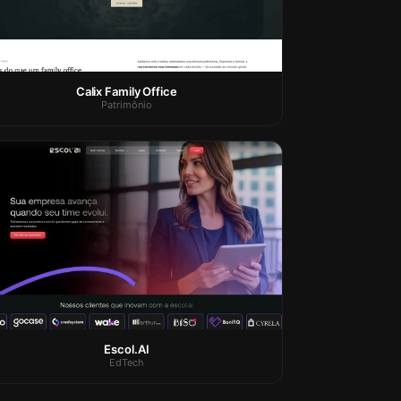
Calix Family Office
Patrimônio
Escol.AI
EdTech