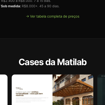
:
R$2.400 a R$8.000. 7 a 15 dias.
 Sob medida:
R$8.000+. 45 a 90 dias.
→ Ver tabela completa de preços
Cases da Matilab