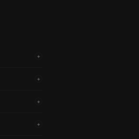
+
+
+
+