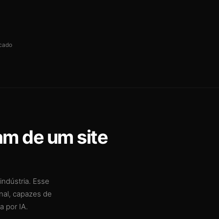
cado
am de um site
indústria. Esse
nal, capazes de
 por IA.