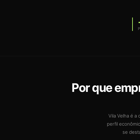
P
Por que empr
Vila Velha é a
perfil econômi
se dest