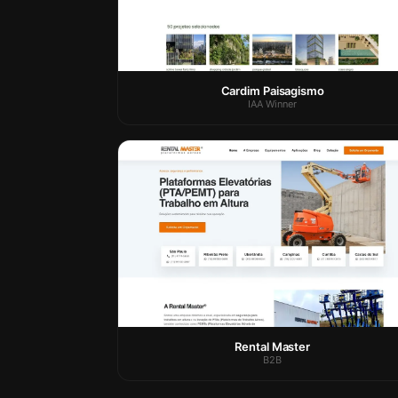
Cardim Paisagismo
IAA Winner
Rental Master
B2B