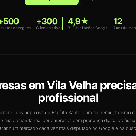
+500
+300
4,9★
12
rojetos entregues
Clientes ativos
312 avaliações Google
Anos de mer
esas em Vila Velha precis
profissional
 cidade mais populosa do Espírito Santo, com comércio, turismo e 
co cria demanda real por empresas com presença digital profissio
acar num mercado cada vez mais disputado no Google e na busca