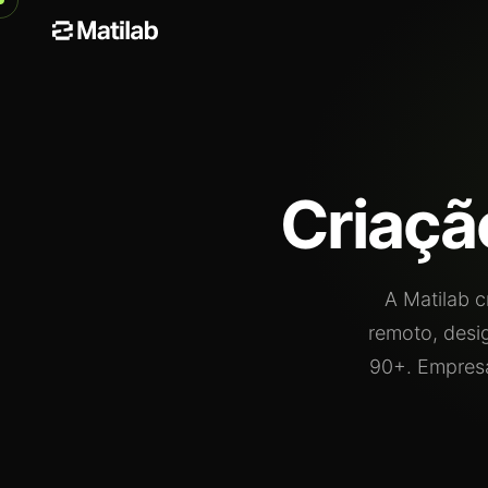
Criaçã
A Matilab c
remoto, desi
90+. Empresa