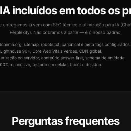
IA incluídos em todos os p
e entregamos já vem com SEO técnico e otimização para IA (Cha
Perplexity). Não cobramos à parte — é o nosso padrão.
chema.org, sitemap, robots.txt, canonical e meta tags configurados.
Lighthouse 90+, Core Web Vitals verdes, CDN global.
erização no servidor, conteúdo answer-first, schema de entidade.
00% responsivo, testado em celular, tablet e desktop.
Perguntas frequentes