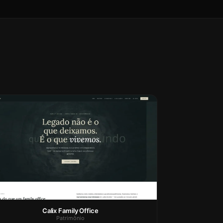
Calix Family Office
Patrimônio