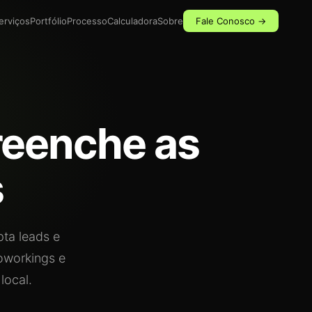
erviços
Portfólio
Processo
Calculadora
Sobre
Fale Conosco →
reenche as
s
ta leads e
coworkings e
local.