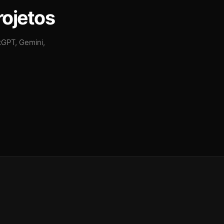
rojetos
tGPT, Gemini,