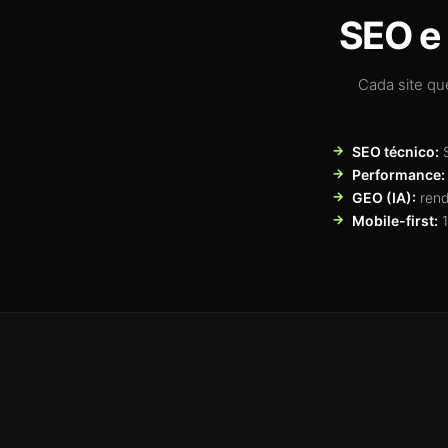
SEO e 
Cada site qu
SEO técnico:
S
Performance:
GEO (IA):
rend
Mobile-first:
1