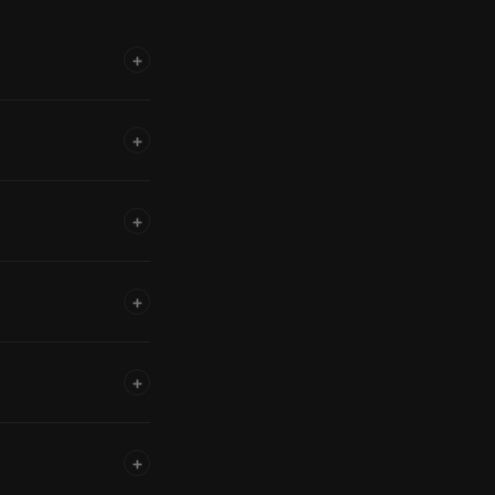
+
+
+
+
+
+