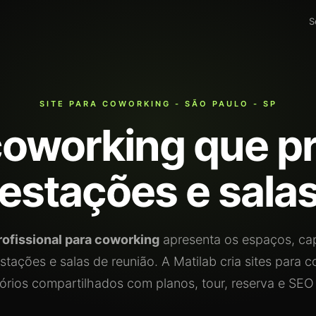
S
SITE PARA COWORKING - SÃO PAULO - SP
 coworking que p
estações e sala
rofissional para coworking
apresenta os espaços, cap
tações e salas de reunião. A Matilab cria sites para 
tórios compartilhados com planos, tour, reserva e SEO 