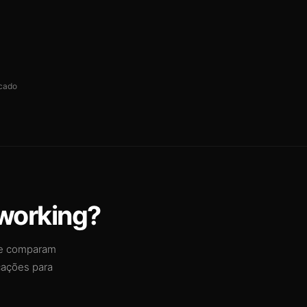
cado
oworking?
 e comparam
cações para