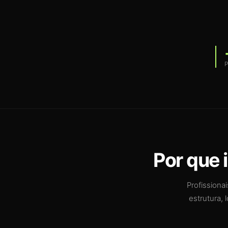
P
Por que 
Profission
estrutura, 