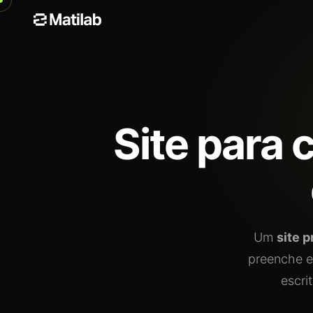
Site para
Um
site p
preenche es
escri